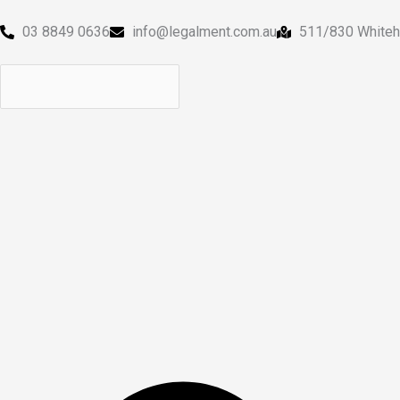
跳
至
03 8849 0636
info@legalment.com.au
511/830 Whiteh
内
容
Search