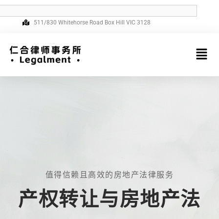
跳
earch
03 8849 0636
info@legalment.com.au
至
511/830 Whitehorse Road Box Hill VIC 3128
内
容
菜
单
值得信赖且高效的房地产法律服务
产权转让与房地产法