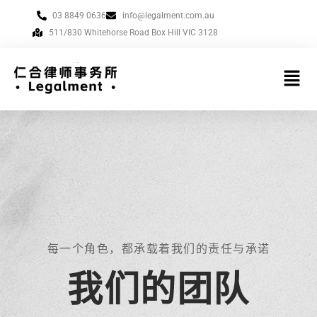
跳
03 8849 0636
info@legalment.com.au
至
511/830 Whitehorse Road Box Hill VIC 3128
内
容
菜
单
每一个角色，都承载着我们的责任与承诺
我们的团队