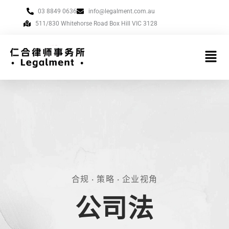
跳
03 8849 0636
info@legalment.com.au
至
511/830 Whitehorse Road Box Hill VIC 3128
内
容
菜
单
合规 · 策略 · 企业视角
公司法